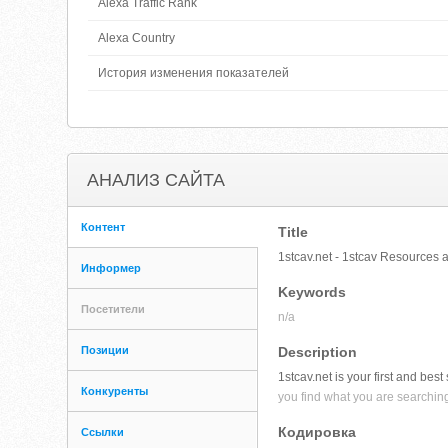
Alexa Traffic Rank
Alexa Country
История изменения показателей
АНАЛИЗ САЙТА
Контент
Title
1stcav.net - 1stcav Resources 
Информер
Keywords
Посетители
n/a
Позиции
Description
1stcav.net is your first and bes
Конкуренты
you find what you are searching
Кодировка
Ссылки