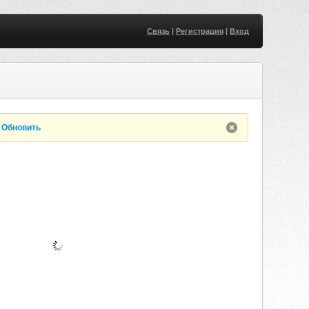
Связь
|
Регистрация
|
Вход
.
Обновить