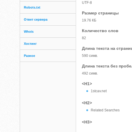
UTF-8
Robots.txt
Размер страницы
Ответ сервера
19.76 КБ
Количество слов
Whois
82
Хостинг
Длина текста на страни
590 симв.
Разное
Длина текста без проб
492 симв.
<H1>
1stcav.net
<H2>
Related Searches
<H3>