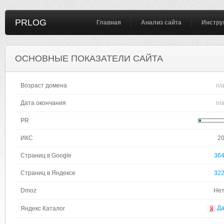
PRLOG
Главная
Анализ сайта
Инстру
ОСНОВНЫЕ ПОКАЗАТЕЛИ САЙТА
Возраст домена
n/
Дата окончания
n/
PR
ИКС
2
Страниц в Google
36
Страниц в Яндексе
32
Dmoz
Не
Д
Яндекс Каталог