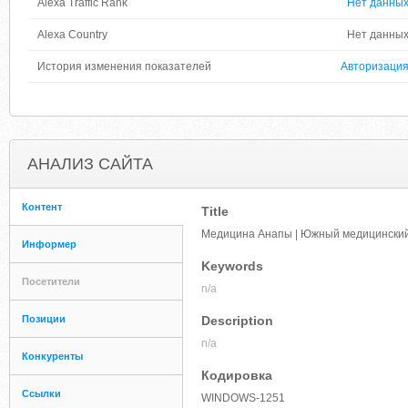
Alexa Traffic Rank
Нет данны
Alexa Country
Нет данны
История изменения показателей
Авторизаци
АНАЛИЗ САЙТА
Контент
Title
Медицина Анапы | Южный медицинский 
Информер
Keywords
Посетители
n/a
Позиции
Description
n/a
Конкуренты
Кодировка
Ссылки
WINDOWS-1251