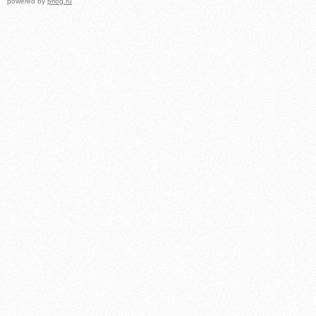
powered by
prlog.ru