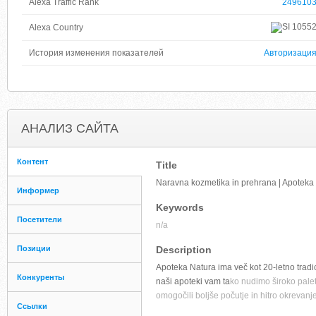
Alexa Traffic Rank
249610
1055
Alexa Country
История изменения показателей
Авторизаци
АНАЛИЗ САЙТА
Контент
Title
Naravna kozmetika in prehrana | Apoteka 
Информер
Keywords
Посетители
n/a
Позиции
Description
Apoteka Natura ima več kot 20-letno tradi
Конкуренты
naši apoteki vam ta
ko nudimo široko palet
omogočili boljše počutje in hitro okrevanje
Ссылки