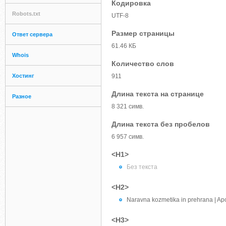
Кодировка
Robots.txt
UTF-8
Размер страницы
Ответ сервера
61.46 КБ
Whois
Количество слов
Хостинг
911
Длина текста на странице
Разное
8 321 симв.
Длина текста без пробелов
6 957 симв.
<H1>
Без текста
<H2>
Naravna kozmetika in prehrana | Apo
<H3>