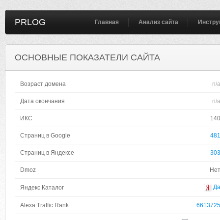
PRLOG
Главная
Анализ сайта
Инстру
ОСНОВНЫЕ ПОКАЗАТЕЛИ САЙТА
Возраст домена
n/
Дата окончания
n/
ИКС
14
Страниц в Google
48
Страниц в Яндексе
30
Dmoz
Не
Д
Яндекс Каталог
Alexa Traffic Rank
661372