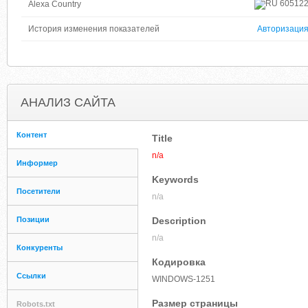
60512
Alexa Country
История изменения показателей
Авторизаци
АНАЛИЗ САЙТА
Контент
Title
n/a
Информер
Keywords
Посетители
n/a
Позиции
Description
n/a
Конкуренты
Кодировка
Ссылки
WINDOWS-1251
Размер страницы
Robots.txt