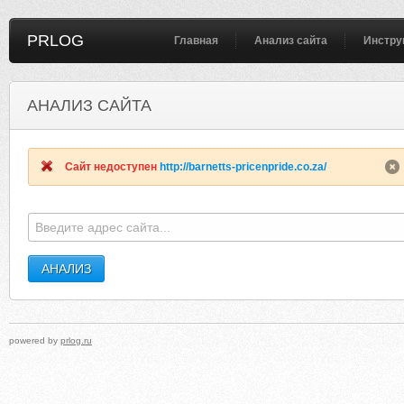
PRLOG
Главная
Анализ сайта
Инстру
АНАЛИЗ САЙТА
FLASHMOBILEBOOK.COM
ROYALOAKSCHE
Сайт недоступен
http://barnetts-pricenpride.co.za/
powered by
prlog.ru