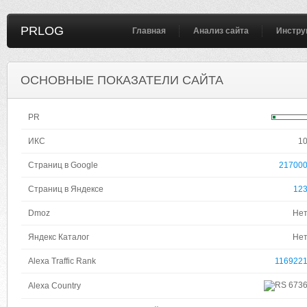
PRLOG
Главная
Анализ сайта
Инстру
ОСНОВНЫЕ ПОКАЗАТЕЛИ САЙТА
PR
ИКС
1
Страниц в Google
21700
Страниц в Яндексе
12
Dmoz
Не
Яндекс Каталог
Не
Alexa Traffic Rank
116922
673
Alexa Country