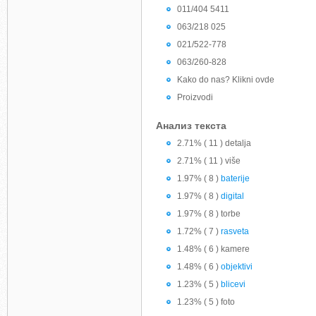
011/404 5411
063/218 025
021/522-778
063/260-828
Kako do nas? Klikni ovde
Proizvodi
Анализ текста
2.71% ( 11 ) detalja
2.71% ( 11 ) više
1.97% ( 8 )
baterije
1.97% ( 8 )
digital
1.97% ( 8 ) torbe
1.72% ( 7 )
rasveta
1.48% ( 6 ) kamere
1.48% ( 6 )
objektivi
1.23% ( 5 )
blicevi
1.23% ( 5 ) foto