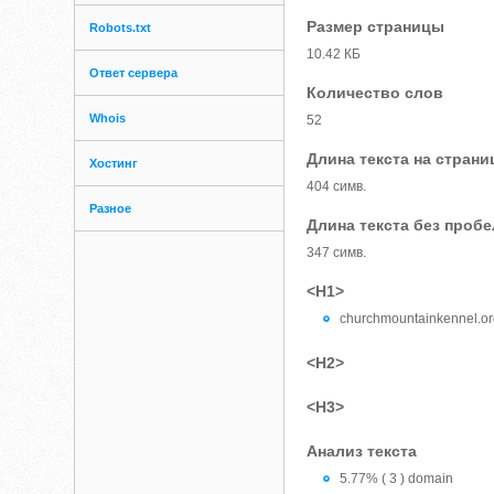
Размер страницы
Robots.txt
10.42 КБ
Ответ сервера
Количество слов
Whois
52
Длина текста на страни
Хостинг
404 симв.
Разное
Длина текста без проб
347 симв.
<H1>
churchmountainkennel.o
<H2>
<H3>
Анализ текста
5.77% ( 3 ) domain