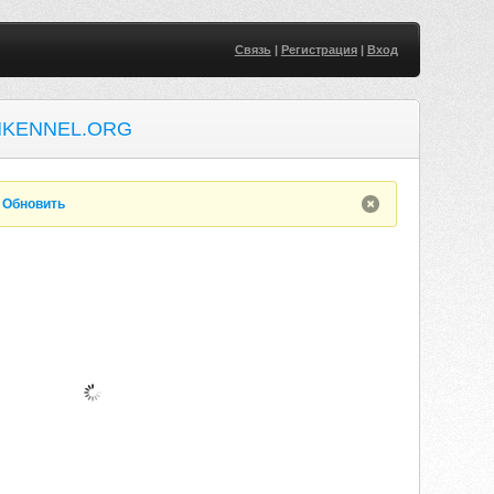
Связь
|
Регистрация
|
Вход
KENNEL.ORG
.
Обновить