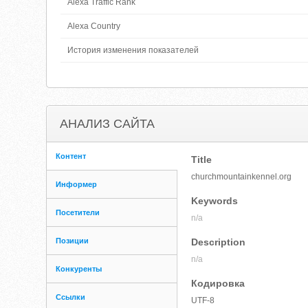
Alexa Traffic Rank
Alexa Country
История изменения показателей
АНАЛИЗ САЙТА
Контент
Title
churchmountainkennel.org
Информер
Keywords
Посетители
n/a
Позиции
Description
n/a
Конкуренты
Кодировка
Ссылки
UTF-8