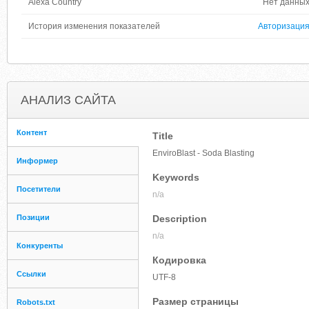
Alexa Country
Нет данны
История изменения показателей
Авторизаци
АНАЛИЗ САЙТА
Контент
Title
EnviroBlast - Soda Blasting
Информер
Keywords
Посетители
n/a
Позиции
Description
n/a
Конкуренты
Кодировка
Ссылки
UTF-8
Размер страницы
Robots.txt