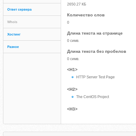
2650.27 КБ
Ответ сервера
Количество слов
Whois
0
Длина текста на странице
Хостинг
0 симв.
Разное
Длина текста без пробелов
0 симв.
<H1>
HTTP Server Test Page
<H2>
The CentOS Project
<H3>