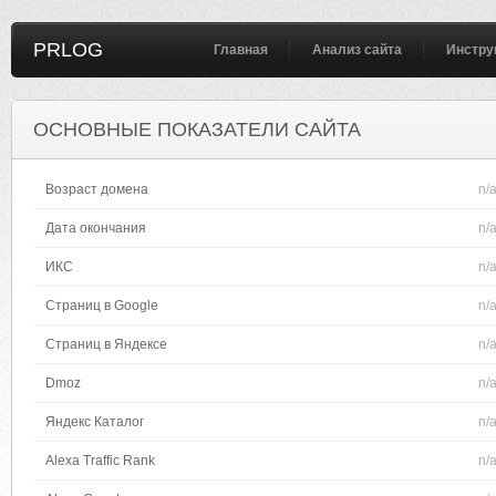
PRLOG
Главная
Анализ сайта
Инстру
ОСНОВНЫЕ ПОКАЗАТЕЛИ САЙТА
Возраст домена
n/
Дата окончания
n/
ИКС
n/
Страниц в Google
n/
Страниц в Яндексе
n/
Dmoz
n/
Яндекс Каталог
n/
Alexa Traffic Rank
n/