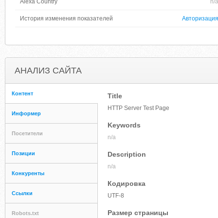
Alexa Country
n/
История изменения показателей
Авторизаци
АНАЛИЗ САЙТА
Контент
Title
HTTP Server Test Page
Информер
Keywords
Посетители
n/a
Позиции
Description
n/a
Конкуренты
Кодировка
Ссылки
UTF-8
Размер страницы
Robots.txt