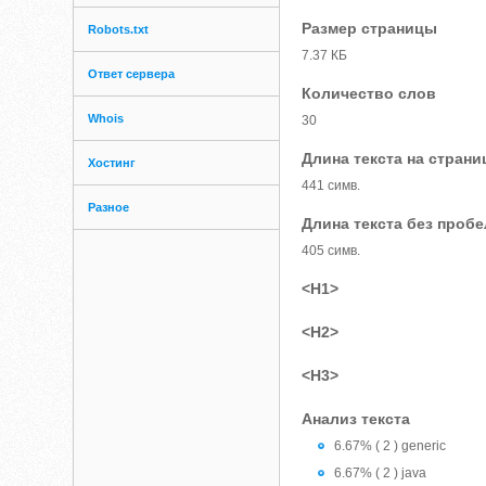
Размер страницы
Robots.txt
7.37 КБ
Ответ сервера
Количество слов
Whois
30
Длина текста на страни
Хостинг
441 симв.
Разное
Длина текста без проб
405 симв.
<H1>
<H2>
<H3>
Анализ текста
6.67% ( 2 ) generic
6.67% ( 2 ) java