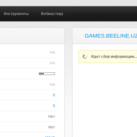
Инструменты
Вебмастеру
GAMES.BEELINE.U
n/a
Идет сбор информации..
n/a
n/a
0
0
Нет
Нет