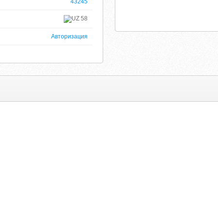
43245
58
Авторизация