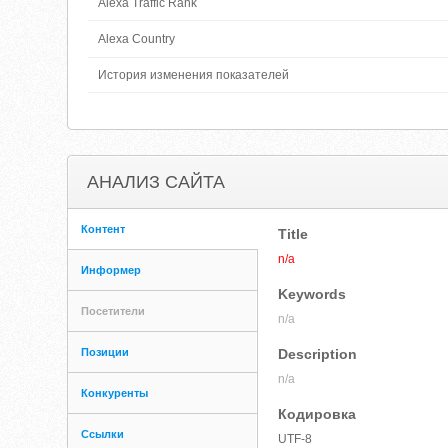
Alexa Traffic Rank
Alexa Country
История изменения показателей
АНАЛИЗ САЙТА
Контент
Title
n/a
Информер
Keywords
Посетители
n/a
Позиции
Description
n/a
Конкуренты
Кодировка
Ссылки
UTF-8