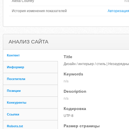
Alexa Country
n/
История изменения показателей
Авторизаци
АНАЛИЗ САЙТА
Контент
Title
Дизайн / интерьер / стиль | Незауряд
Информер
Keywords
Посетители
n/a
Позиции
Description
n/a
Конкуренты
Кодировка
Ссылки
UTF-8
Размер страницы
Robots.txt