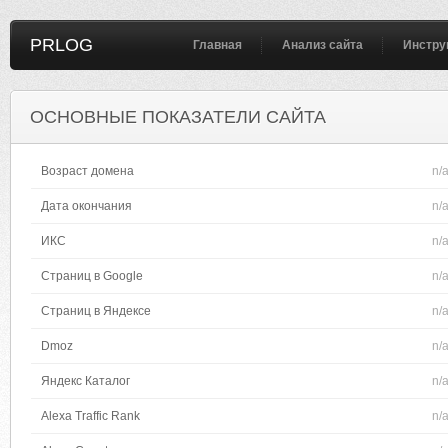
PRLOG
Главная
Анализ сайта
Инстру
ОСНОВНЫЕ ПОКАЗАТЕЛИ САЙТА
Возраст домена
n/
Дата окончания
n/
ИКС
n/
Страниц в Google
n/
Страниц в Яндексе
n/
Dmoz
n/
Яндекс Каталог
n/
Alexa Traffic Rank
n/