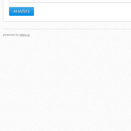
powered by
prlog.ru