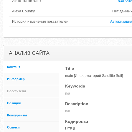
Alexa Traffic Rank
830724
Alexa Country
Нет данны
История изменения показателей
Авторизаци
АНАЛИЗ САЙТА
Контент
Title
main [Информаторий Satellite Soft]
Информер
Keywords
Посетители
n/a
Позиции
Description
n/a
Конкуренты
Кодировка
Ссылки
UTF-8