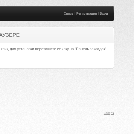
Связь
|
Регистрация
|
Вход
АУЗЕРЕ
 клик, для установки перетащите ссылку на "Панель закладок"
наверх