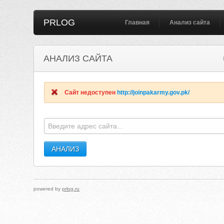
PRLOG
Главная
Анализ сайта
АНАЛИЗ САЙТА
Сайт недоступен
http://joinpakarmy.gov.pk/
powered by
prlog.ru