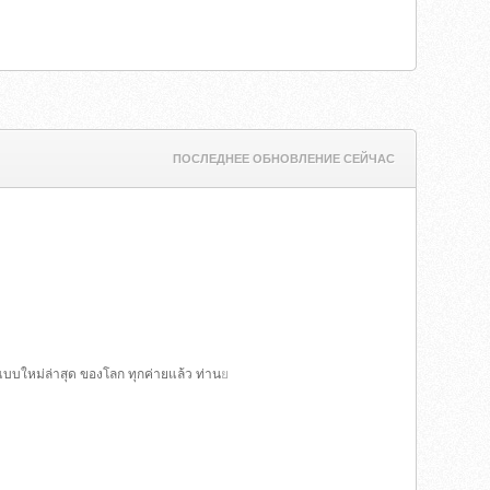
ПОСЛЕДНЕЕ ОБНОВЛЕНИЕ СЕЙЧАС
แบบใหม่ล่าสุด ของโลก ทุกค่ายแล้ว ท่าน
ย