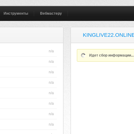
Инструменты
Вебмастеру
KINGLIVE22.ONLIN
n/a
Идет сбор информации..
n/a
n/a
n/a
n/a
n/a
n/a
n/a