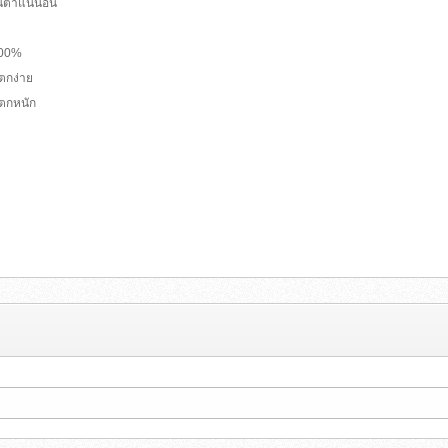
้นต่ำแน่นอน
100%
ตกง่าย
แตกหนัก