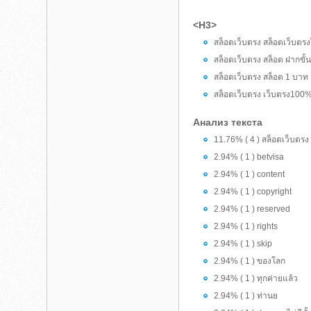
<H3>
สล็อตเว็บตรง สล็อตเว็บตรง
สล็อตเว็บตรง สล็อต ฝากขั้
สล็อตเว็บตรง สล็อต 1 บาท
สล็อตเว็บตรง เว็บตรง100
Анализ текста
11.76% ( 4 ) สล็อตเว็บตรง
2.94% ( 1 ) betvisa
2.94% ( 1 ) content
2.94% ( 1 ) copyright
2.94% ( 1 ) reserved
2.94% ( 1 ) rights
2.94% ( 1 ) skip
2.94% ( 1 ) ของโลก
2.94% ( 1 ) ทุกค่ายแล้ว
2.94% ( 1 ) ท่านย