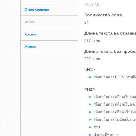
84.87 КБ
Ответ сервера
Количество слов
Whois
34
Длина текста на страни
Хостинг
937 симв.
Разное
Длина текста без проб
902 симв.
<H1>
สล็อตเว็บตรง BETVISA สล็
<H2>
สล็อตเว็บตรง สล็อตเว็บให
สล็อตเว็บตรง สล็อตเว็บตรงไม
สล็อตเว็บตรง สล็อต เว็บใหญ
สล็อตเว็บตรง โบนัสสล็อตเค
สรุป
คำถามที่พบบ่อย