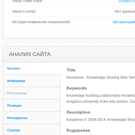
Alexa Traffic Rank
2016697
Alexa Country
Нет данны
История изменения показателей
Авторизаци
АНАЛИЗ САЙТА
Контент
Title
Kosawese - Knowledge Sharing Web Ser
Информер
Keywords
Посетители
knowledge building,collaborative knowle
Kingdom,University of the Arts london, Cen
Позиции
Description
Конкуренты
kosawese © 2004-2014. Knowledge Shari
Кодировка
Ссылки