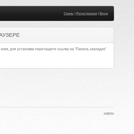
Связь
|
Регистрация
|
Вход
АУЗЕРЕ
 клик, для установки перетащите ссылку на "Панель закладок"
наверх