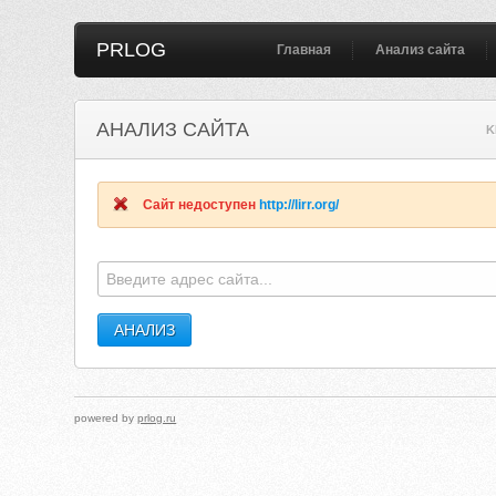
PRLOG
Главная
Анализ сайта
АНАЛИЗ САЙТА
K
Сайт недоступен
http://lirr.org/
powered by
prlog.ru