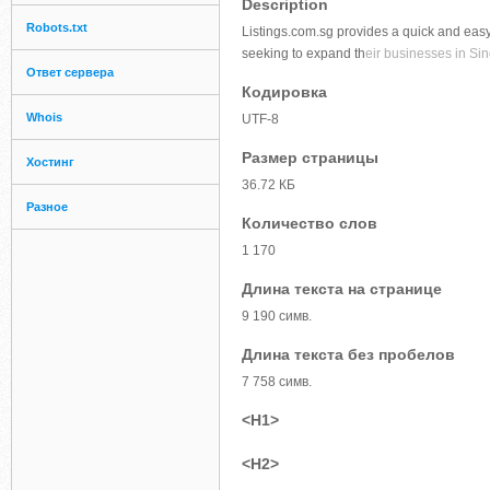
Description
Robots.txt
Listings.com.sg provides a quick and eas
seeking to expand th
eir businesses in Si
Ответ сервера
Кодировка
Whois
UTF-8
Размер страницы
Хостинг
36.72 КБ
Разное
Количество слов
1 170
Длина текста на странице
9 190 симв.
Длина текста без пробелов
7 758 симв.
<H1>
<H2>