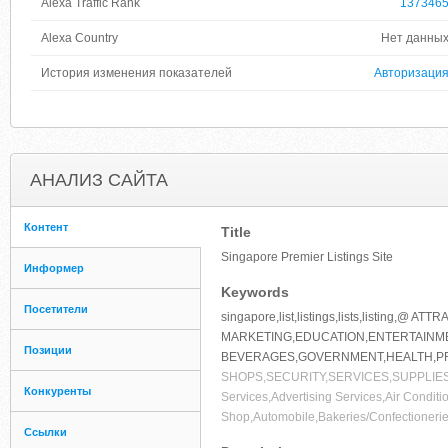
Alexa Traffic Rank
137346
Alexa Country
Нет данны
История изменения показателей
Авторизаци
АНАЛИЗ САЙТА
Контент
Title
Singapore Premier Listings Site
Информер
Keywords
Посетители
singapore,list,listings,lists,listing
MARKETING,EDUCATION,ENTERTAINME
Позиции
BEVERAGES,GOVERNMENT,HEALTH,P
SHOPS,SECURITY,SERVICES,SUPPLIES,TR
Конкуренты
Services,Advertising Services,Air Conditi
Shop,Automobile,Bakeries/Confectionerie
Ссылки