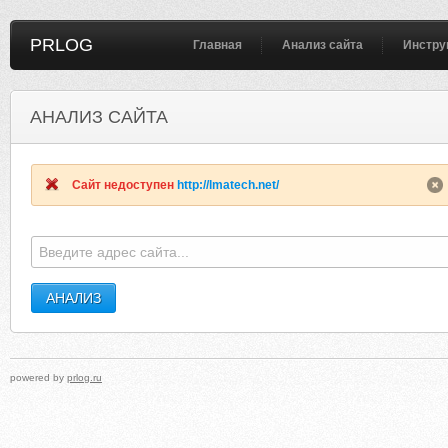
PRLOG
Главная
Анализ сайта
Инстру
АНАЛИЗ САЙТА
SONRHEATUCZOU.WEBS.COM
IVCINTEHSER
Сайт недоступен
http://lmatech.net/
powered by
prlog.ru