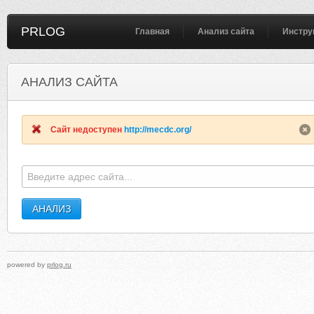
PRLOG
Главная
Анализ сайта
Инстру
АНАЛИЗ САЙТА
THESTORYOFJESUS.COM
GREATRESTAURANTSMA
Сайт недоступен
http://mecdc.org/
powered by
prlog.ru