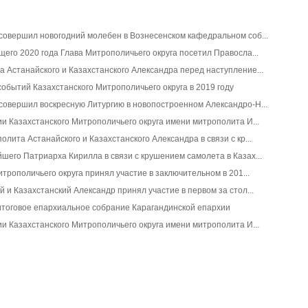
совершил новогодний молебен в Вознесенском кафедральном соб...
его 2020 года Глава Митрополичьего округа посетил Правосла...
Астанайского и Казахстанского Александра перед наступление...
обытий Казахстанского Митрополичьего округа в 2019 году
совершил воскресную Литургию в новопостроенном Александро-Н...
и Казахстанского Митрополичьего округа имени митрополита И...
лита Астанайского и Казахстанского Александра в связи с кр...
его Патриарха Кирилла в связи с крушением самолета в Казах...
трополичьего округа принял участие в заключительном в 201...
 и Казахстанский Александр принял участие в первом за стол...
итоговое епархиальное собрание Карагандинской епархии
и Казахстанского Митрополичьего округа имени митрополита И...