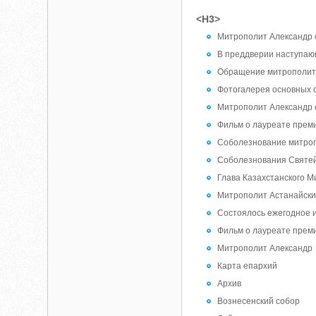
<H3>
Митрополит Александр 
В преддверии наступающ
Обращение митрополита 
Фотогалерея основных с
Митрополит Александр 
Фильм о лауреате преми
Соболезнование митропо
Соболезнования Святейш
Глава Казахстанского Ми
Митрополит Астанайский
Состоялось ежегодное 
Фильм о лауреате преми
Митрополит Александр
Карта епархий
Архив
Вознесенский собор