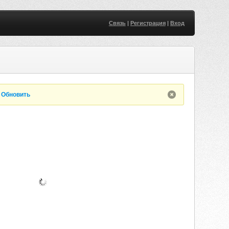
Связь
|
Регистрация
|
Вход
.
Обновить