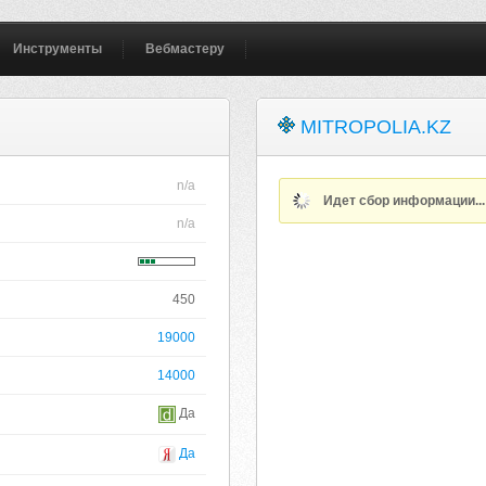
Инструменты
Вебмастеру
MITROPOLIA.KZ
n/a
Идет сбор информации..
n/a
450
19000
14000
Да
Да