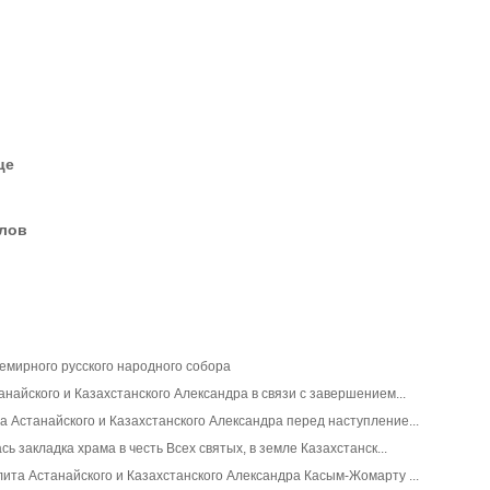
це
елов
семирного русского народного собора
найского и Казахстанского Александра в связи с завершением...
Астанайского и Казахстанского Александра перед наступление...
ь закладка храма в честь Всех святых, в земле Казахстанск...
та Астанайского и Казахстанского Александра Касым-Жомарту ...