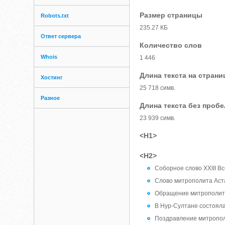
Размер страницы
Robots.txt
235.27 КБ
Ответ сервера
Количество слов
Whois
1 446
Длина текста на страни
Хостинг
25 718 симв.
Разное
Длина текста без проб
23 939 симв.
<H1>
<H2>
Соборное слово XXIII В
Слово митрополита Аста
Обращение митрополита 
В Нур-Султане состоялас
Поздравление митрополи