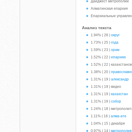
Дайджест митрополии
Алматинская епархия
Епархиальные управле
Анализ текста
1.94% ( 28 )
округ
1.73% ( 25 )
года
1.59% ( 23 )
храм
1.52% ( 22 )
епархию
1.52% ( 22 ) казахстанск
1.38% ( 20 )
православн
1.31% ( 19 )
александр
1.31% ( 19 ) видео
1.31% ( 19 )
казахстан
1.31% ( 19 )
собор
1.24% ( 18 ) митрополит
1.11% ( 16 )
алма-ате
1.04% ( 15 ) декабря
0.97% ( 14 )
митрополия