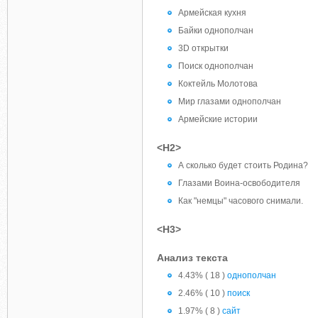
Армейская кухня
Байки однополчан
3D открытки
Поиск однополчан
Коктейль Молотова
Мир глазами однополчан
Армейские истории
<H2>
А сколько будет стоить Родина?
Глазами Воина-освободителя
Как "немцы" часового снимали.
<H3>
Анализ текста
4.43% ( 18 )
однополчан
2.46% ( 10 )
поиск
1.97% ( 8 )
сайт