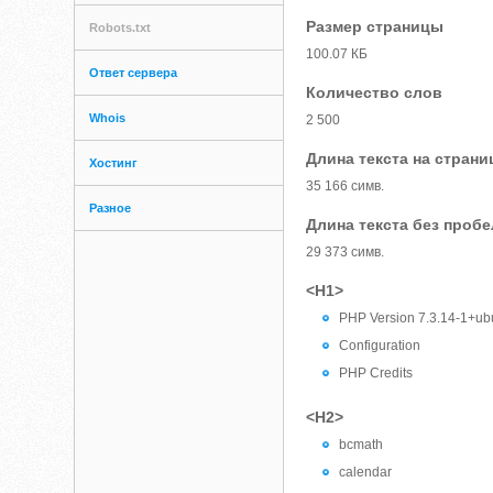
Размер страницы
Robots.txt
100.07 КБ
Ответ сервера
Количество слов
Whois
2 500
Длина текста на страни
Хостинг
35 166 симв.
Разное
Длина текста без проб
29 373 симв.
<H1>
PHP Version 7.3.14-1+ub
Configuration
PHP Credits
<H2>
bcmath
calendar