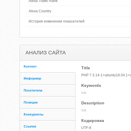
Alexa Traffic Rank
Alexa Country
История изменения показателей
АНАЛИЗ САЙТА
Контент
Title
PHP 7.3.14-1+ubuntu18.04.1+de
Информер
Keywords
Посетители
n/a
Позиции
Description
n/a
Конкуренты
Кодировка
Ссылки
UTF-8