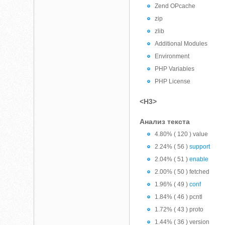
Zend OPcache
zip
zlib
Additional Modules
Environment
PHP Variables
PHP License
<H3>
Анализ текста
4.80% ( 120 ) value
2.24% ( 56 )
support
2.04% ( 51 )
enable
2.00% ( 50 ) fetched
1.96% ( 49 )
conf
1.84% ( 46 ) pcntl
1.72% ( 43 ) proto
1.44% ( 36 ) version