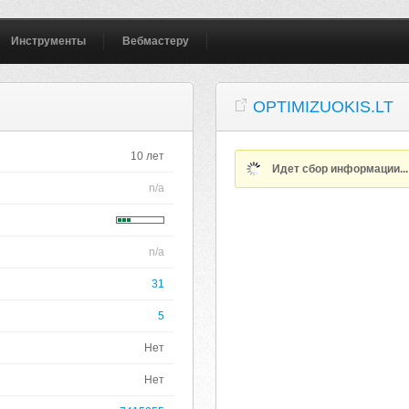
Инструменты
Вебмастеру
OPTIMIZUOKIS.LT
10 лет
Идет сбор информации..
n/a
n/a
31
5
Нет
Нет