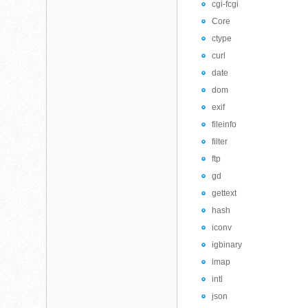
cgi-fcgi
Core
ctype
curl
date
dom
exif
fileinfo
filter
ftp
gd
gettext
hash
iconv
igbinary
imap
intl
json