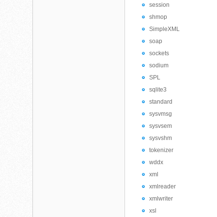
session
shmop
SimpleXML
soap
sockets
sodium
SPL
sqlite3
standard
sysvmsg
sysvsem
sysvshm
tokenizer
wddx
xml
xmlreader
xmlwriter
xsl