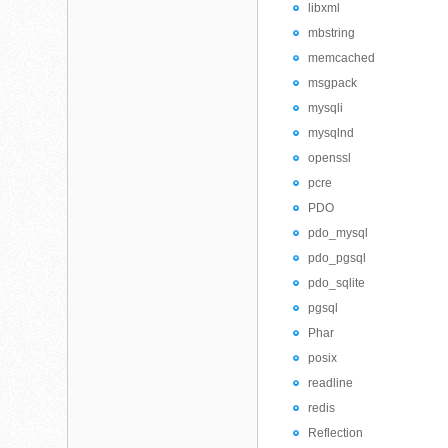
libxml
mbstring
memcached
msgpack
mysqli
mysqlnd
openssl
pcre
PDO
pdo_mysql
pdo_pgsql
pdo_sqlite
pgsql
Phar
posix
readline
redis
Reflection