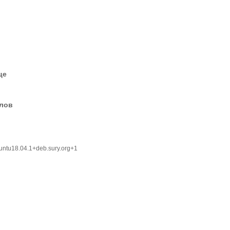
це
елов
untu18.04.1+deb.sury.org+1