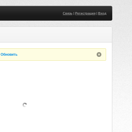
Связь
|
Регистрация
|
Вход
.
Обновить