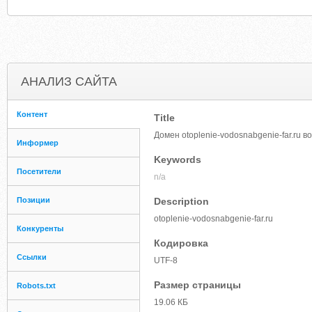
АНАЛИЗ САЙТА
Контент
Title
Домен otoplenie-vodosnabgenie-far.ru 
Информер
Keywords
Посетители
n/a
Позиции
Description
otoplenie-vodosnabgenie-far.ru
Конкуренты
Кодировка
Ссылки
UTF-8
Размер страницы
Robots.txt
19.06 КБ