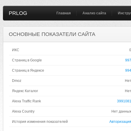
PRLOG
Главная
Анализ сайта
Инстру
ОСНОВНЫЕ ПОКАЗАТЕЛИ САЙТА
ИКС
Страниц в Google
99
Страниц в Яндексе
99
Dmoz
Не
Яндекс Каталог
Не
Alexa Traffic Rank
399108
Alexa Country
Нет данны
История изменения показателей
Авторизаци