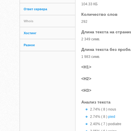
104.33 КБ
Ответ сервера
Количество слов
Whois
292
Длина текста на страни
Хостинг
2 349 симв.
Разное
Длина текста без проб
1 983 симв.
<H1>
<H2>
<H3>
Анализ текста
2.74% ( 8 ) nous
2.74% ( 8 )
pied
2.40% ( 7 ) podiatre