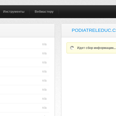
Инструменты
Вебмастеру
PODIATRELEDUC.C
n/a
Идет сбор информации..
n/a
n/a
n/a
n/a
n/a
n/a
n/a