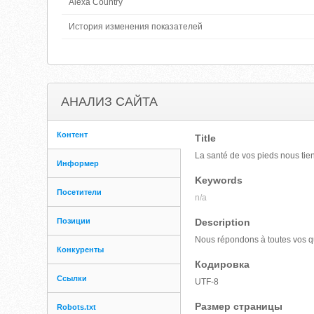
Alexa Country
История изменения показателей
АНАЛИЗ САЙТА
Контент
Title
La santé de vos pieds nous ti
Информер
Keywords
Посетители
n/a
Позиции
Description
Nous répondons à toutes vos qu
Конкуренты
Кодировка
Ссылки
UTF-8
Размер страницы
Robots.txt