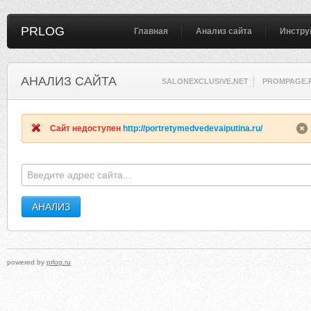
PRLOG
Главная
Анализ сайта
Инстру
АНАЛИЗ САЙТА
SALONEXCLUSIVE.NET
PROMPAGE.
Сайт недоступен
http://portretymedvedevaiputina.ru/
powered by
prlog.ru