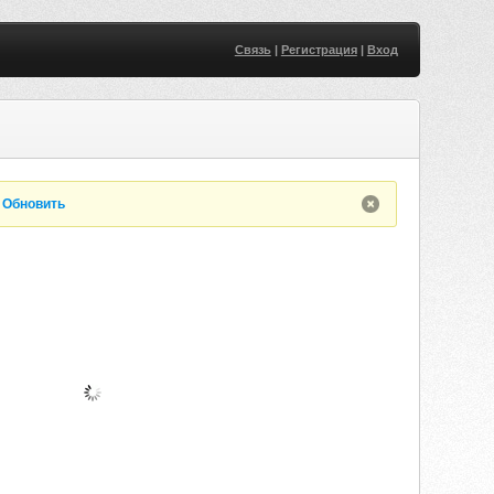
Связь
|
Регистрация
|
Вход
.
Обновить