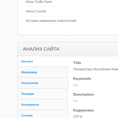
Alexa Traffic Rank
Alexa Country
История изменения показателей
АНАЛИЗ САЙТА
Контент
Title
Прокуратура Республики Ком
Информер
Keywords
Посетители
n/a
Позиции
Description
n/a
Конкуренты
Кодировка
Ссылки
UTF-8