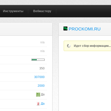
Инструменты
Вебмастеру
PROCKOMI.RU
n/a
Идет сбор информации..
n/a
350
307000
2000
Да
Да