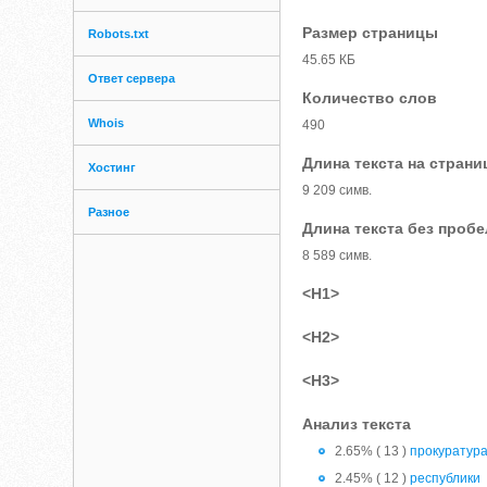
Размер страницы
Robots.txt
45.65 КБ
Ответ сервера
Количество слов
Whois
490
Длина текста на страни
Хостинг
9 209 симв.
Разное
Длина текста без проб
8 589 симв.
<H1>
<H2>
<H3>
Анализ текста
2.65% ( 13 )
прокуратур
2.45% ( 12 )
республики