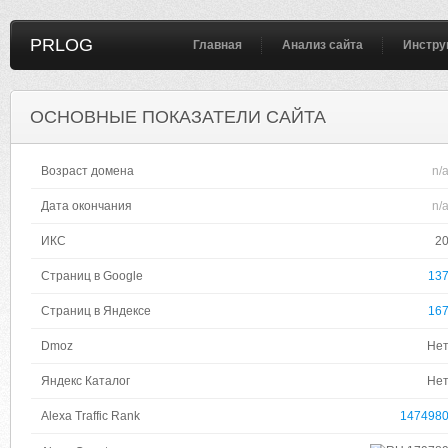
PRLOG
Главная
Анализ сайта
Инстру
ОСНОВНЫЕ ПОКАЗАТЕЛИ САЙТА
Возраст домена
n/
Дата окончания
n/
ИКС
2
Страниц в Google
13
Страниц в Яндексе
16
Dmoz
Не
Яндекс Каталог
Не
Alexa Traffic Rank
147498