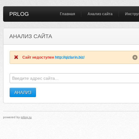
PRLOG
Главная
Анализ сайта
Инстру
АНАЛИЗ САЙТА
SMILEOLYMPIA.COM
JOCKEYBEINGFAMIL
Сайт недоступен
http://qizlarin.biz/
powered by
prlog.ru