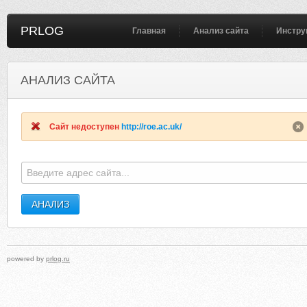
PRLOG
Главная
Анализ сайта
Инстру
АНАЛИЗ САЙТА
FILOSOFIO.RU
THENUMMYLITTLEBLOG.BLOGSPO
Сайт недоступен
http://roe.ac.uk/
powered by
prlog.ru