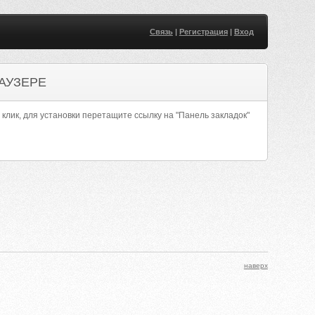
Связь
|
Регистрация
|
Вход
АУЗЕРЕ
 клик, для установки перетащите ссылку на "Панель закладок"
наверх