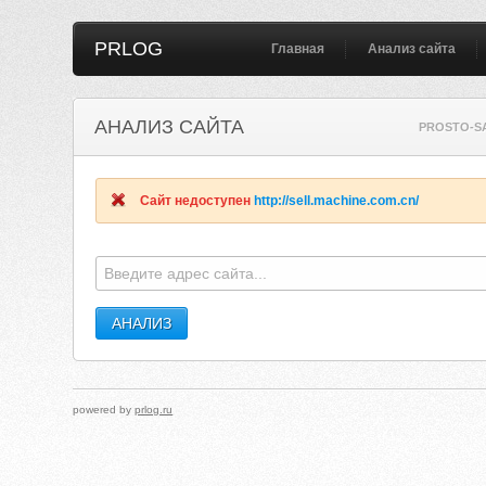
PRLOG
Главная
Анализ сайта
АНАЛИЗ САЙТА
PROSTO-SA
Сайт недоступен
http://sell.machine.com.cn/
powered by
prlog.ru