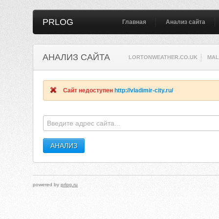
PRLOG
Главная
Анализ сайта
АНАЛИЗ САЙТА
LORTONWEATHER.CO.UK
MAL
Сайт недоступен
http://vladimir-city.ru/
powered by
prlog.ru