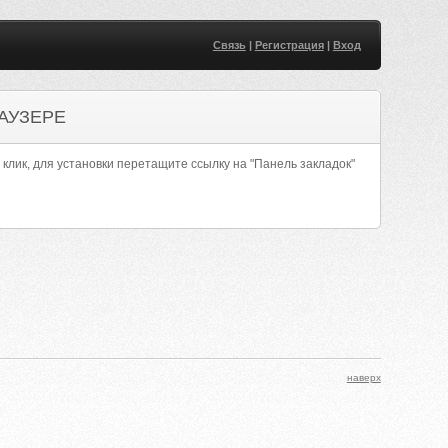
Связь
|
Регистрация
|
Вход
АУЗЕРЕ
 клик, для установки перетащите ссылку на "Панель закладок"
наверх