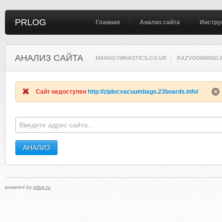
PRLOG
Главная
Анализ сайта
Инстру
АНАЛИЗ САЙТА
MANXGYMNASTICS.CO.UK
RAZVODMIRNO.
Сайт недоступен
http://ziplocvacuumbags.23boards.info/
powered by
prlog.ru