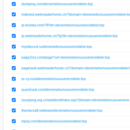
domping.com/denemebonusuverensiteler.top
indexed.webmasterhome.cn/?domain=denemebonusuverensiteler.to.
ip.toolsky.com/?IPstr=denemebonusuverensiteler.top
ip.webmasterhome.cn/?IpStr=denemebonusuverensiteler.top
mysitecost.ru/denemebonusuverensiteler.top
page2rss.com/page?url=denemebonusuverensiteler.top
pagerank.webmasterhome.cn/?domain=denemebonusuverensiteler.t.
pr-cy.ru/a/denemebonusuverensiteler.top
quantcast.com/denemebonusuverensiteler.top
sunqiang.org.cn/webtool/Index.asp?domain=denemebonusuverensi..
themecraft.net/www/denemebonusuverensiteler.top
topsy.com/denemebonusuverensiteler.top