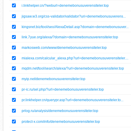
i.linkhelper.cn/?weburl=denemebonusuverensiteler.top
jigsaw.w3.org/css-validator/validator?uri=denemebonusuverens...
kingsnet.biz/tool/seo/AlexaDetail.asp?domain=denemebonusuver...
link.7yue.org/alexa/?domain=denemebonusuverensiteler.top
markosweb.com/www/denemebonusuverensiteler.top
mialexa.com/calcular_alexa.php?url=denemebonusuverensiteler....
mqdm.net/tool/search/alexa/?url=denemebonusuverensiteler.top
myip.net/denemebonusuverensiteler.top
pr-ic.ru/sel.php/?url=denemebonusuverensiteler.top
pr.linkhelper.cn/querypr.asp?url=denemebonusuverensiteler.to...
prlog.ru/analysis/denemebonusuverensiteler.top
protect-x.com/info/denemebonusuverensiteler.top