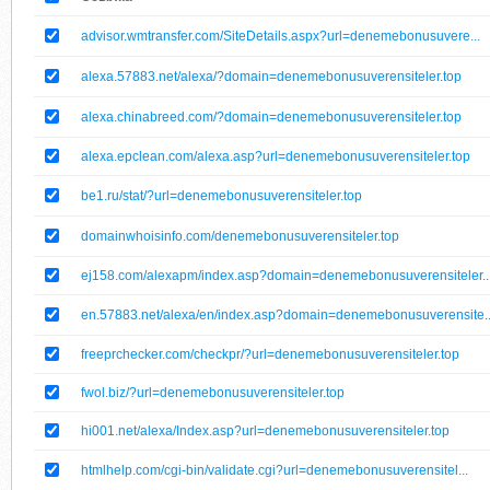
advisor.wmtransfer.com/SiteDetails.aspx?url=denemebonusuvere...
alexa.57883.net/alexa/?domain=denemebonusuverensiteler.top
alexa.chinabreed.com/?domain=denemebonusuverensiteler.top
alexa.epclean.com/alexa.asp?url=denemebonusuverensiteler.top
be1.ru/stat/?url=denemebonusuverensiteler.top
domainwhoisinfo.com/denemebonusuverensiteler.top
ej158.com/alexapm/index.asp?domain=denemebonusuverensiteler...
en.57883.net/alexa/en/index.asp?domain=denemebonusuverensite..
freeprchecker.com/checkpr/?url=denemebonusuverensiteler.top
fwol.biz/?url=denemebonusuverensiteler.top
hi001.net/alexa/Index.asp?url=denemebonusuverensiteler.top
htmlhelp.com/cgi-bin/validate.cgi?url=denemebonusuverensitel...