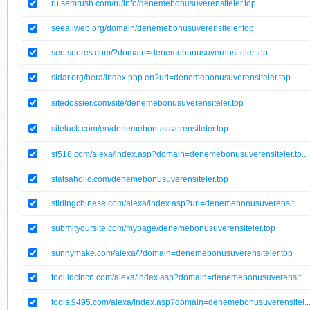
ru.semrush.com/ru/info/denemebonusuverensiteler.top
seeallweb.org/domain/denemebonusuverensiteler.top
seo.seores.com/?domain=denemebonusuverensiteler.top
sidar.org/hera/index.php.en?url=denemebonusuverensiteler.top
sitedossier.com/site/denemebonusuverensiteler.top
siteluck.com/en/denemebonusuverensiteler.top
st518.com/alexa/index.asp?domain=denemebonusuverensiteler.to...
statsaholic.com/denemebonusuverensiteler.top
stirlingchinese.com/alexa/index.asp?url=denemebonusuverensit...
submityoursite.com/mypage/denemebonusuverensiteler.top
sunnymake.com/alexa/?domain=denemebonusuverensiteler.top
tool.idcincn.com/alexa/index.asp?domain=denemebonusuverensit...
tools.9495.com/alexa/index.asp?domain=denemebonusuverensitel..