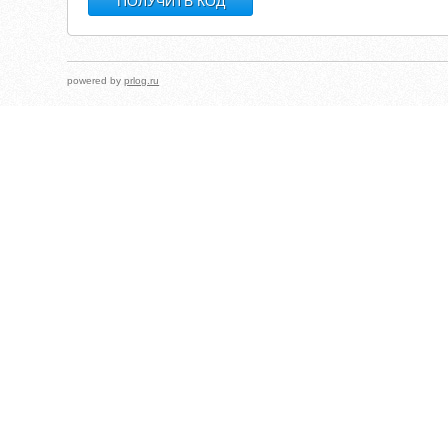
powered by
prlog.ru