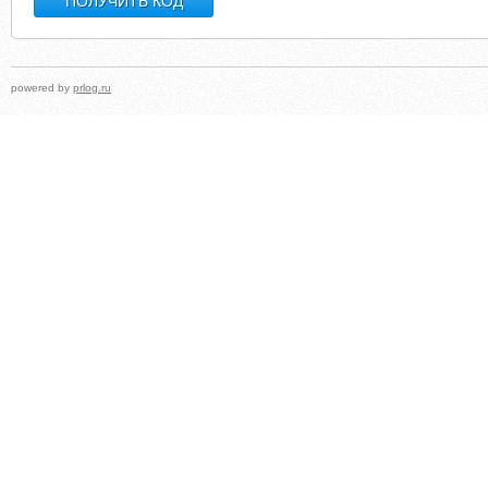
powered by
prlog.ru