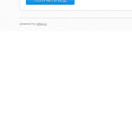
powered by
prlog.ru