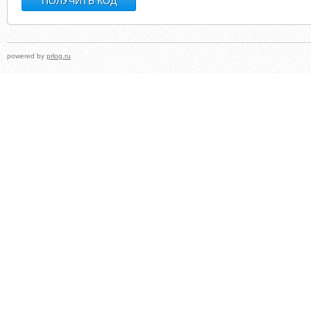
powered by
prlog.ru