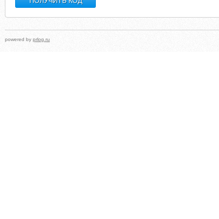
powered by
prlog.ru