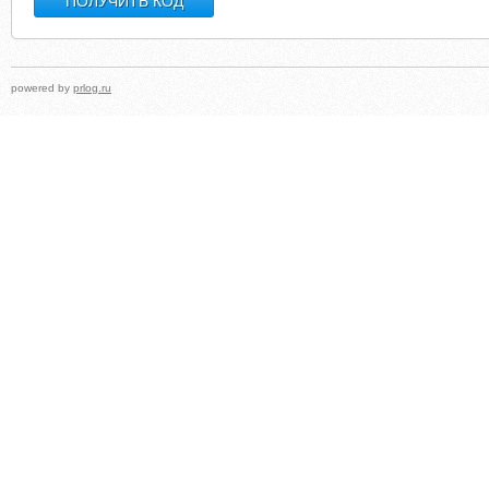
powered by
prlog.ru