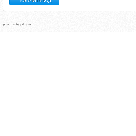
powered by
prlog.ru