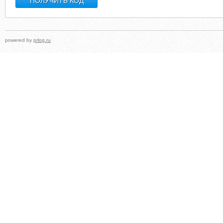
powered by
prlog.ru