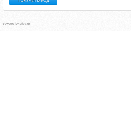
powered by
prlog.ru