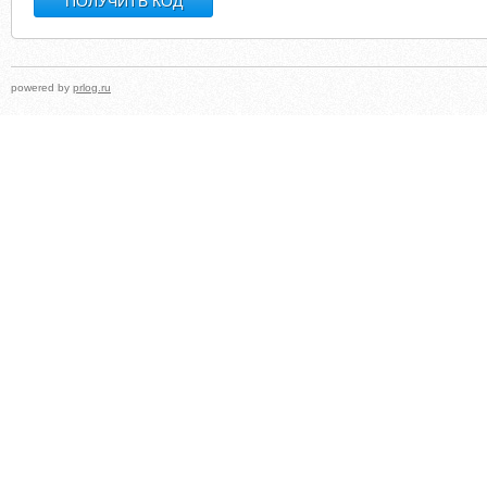
powered by
prlog.ru