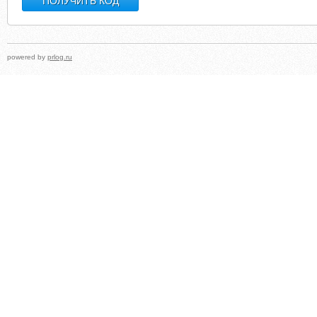
powered by
prlog.ru