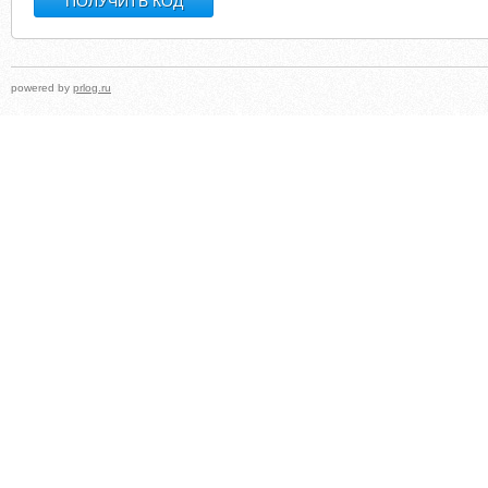
powered by
prlog.ru