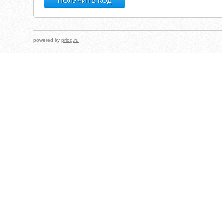
powered by
prlog.ru