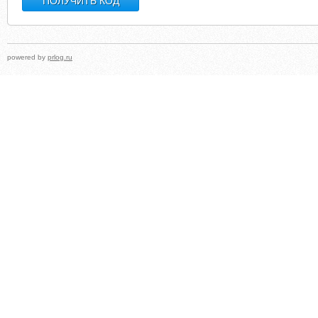
powered by
prlog.ru