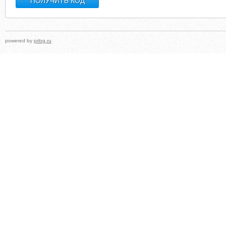
powered by
prlog.ru