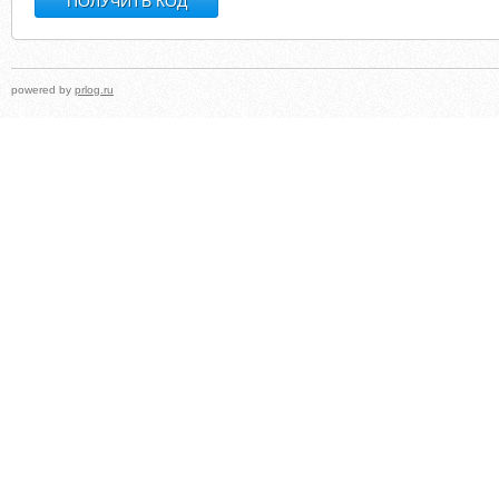
powered by
prlog.ru